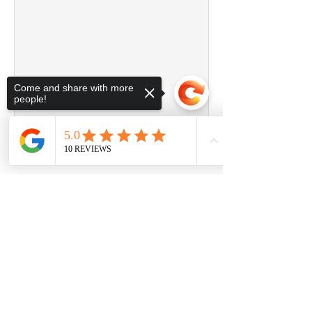
Come and share with more
people!
Sorry, the checkout page does not
support sharing
Copied to clipboard
© 2026 geconnt.de