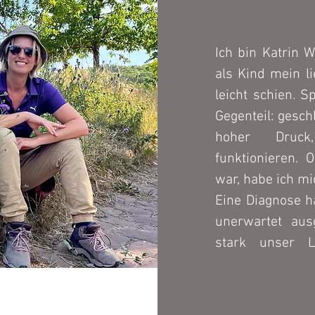
Ich bin Katrin W
als Kind mein li
leicht schien. S
Gegenteil: gesch
hoher Druck
funktionieren. 
war, habe ich mi
Eine Diagnose h
unerwartet aus
stark unser L
beeinflussen ka
Orientierung 
erforschen, w