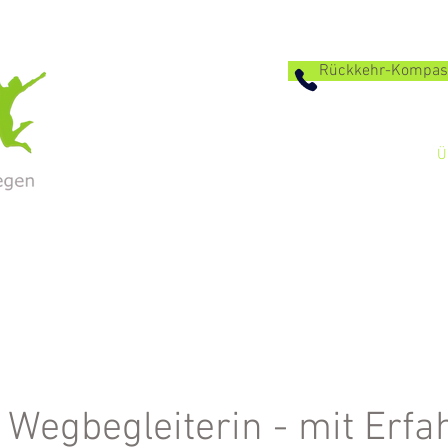
Rückkehr-Kompass 
START
PROGRAMME
NATUR & LOKAL
Ü
 Wegbegleiterin - mit Erfa