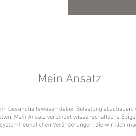
Lebensstil zusa
Bewegung, Str
Schritt stellte 
gut diese Verän
hat mich dahin 
Menschen zu beg
viel leisten und
Ich kenne beide 
Mein Ansatz
Weg zurück.
 im Gesundheitswesen dabei, Belastung abzubauen, w
talten. Mein Ansatz verbindet wissenschaftliche Epig
systemfreundlichen Veränderungen, die wirklich ma