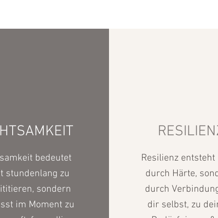
HTSAMKEIT
RESILIEN
samkeit bedeutet 
Resilienz entsteht 
t stundenlang zu 
durch Härte, sond
titieren, sondern 
durch Verbindung:
sst im Moment zu 
dir selbst, zu dei