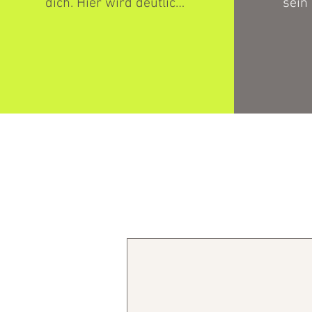
dich. Hier wird deutlich, 
sein 
wie unser Lebenstil 
und
Gene ein- oder 
Scho
ausschalten kann. Das 
reich
bedeutet: Du hast 
ber
Einfluss auf Stress, 
Da
Schlaf, Energie und 
komme
Regeneration - jeden Tag 
Achts
ein aufs neue.
leicht
All