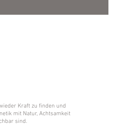
mmenhängen. Ernährung, Schlaf, 
essmanagement – Schritt für 
ich mein Leben um und spürte, wie 
derungen wirken. Diese Erfahrung 
gebracht, wo eich heute stehe: 
leiten, die im Gesundheitswesen 
 oft zu wenig für sich selbst tun. 
Seiten - die Erschöpfung und den 
ieder Kraft zu finden und
enetik mit Natur, Achtsamkeit
chbar sind.