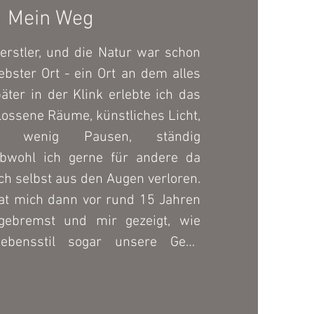
Mein Weg
erstler, und die Natur war schon 
ebster Ort - ein Ort an dem alles 
päter in der Klink erlebte ich das 
lossene Räume, künstliches Licht, 
, wenig Pausen, ständig 
Obwohl ich gerne für andere da 
ch selbst aus den Augen verloren. 
at mich dann vor rund 15 Jahren 
gebremst und mir gezeigt, wie 
ebensstil sogar unsere Gene 
nn. Weil ich kaum medizinische 
bekam, begann ich selbst zu 
ie Körper, Nervensystem und 