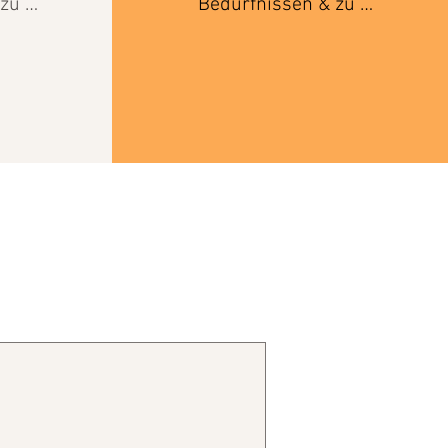
zu 
Bedürfnissen & zu 
ir 
deinem Körper. Wir 
ress 
arbeiten daran Stress 
men, 
früher wahrzunehmen, 
 zu 
Grenzen liebevoll zu 
r 
setzen & wieder 
eit 
Momente der Klarheit 
 kein 
finden. Resilienz ist kein 
ächst 
großes Ziel - sie wächst 
ngen 
in kleinen Begegnungen 
.
mit dir selbst.