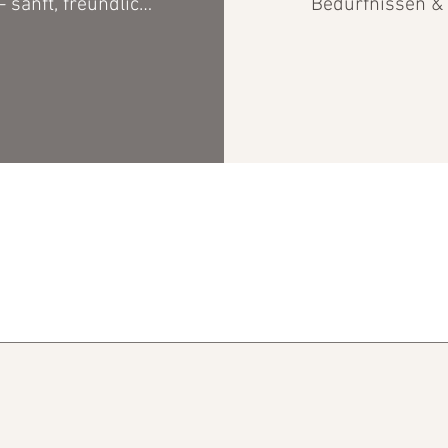
- sanft, freundlich 
Bedürfnissen & 
 ohne Anspruch. 
deinem Körper. W
n kurze Momente 
arbeiten daran St
en, um dein NS zu 
früher wahrzuneh
uhigen & aus der 
Grenzen liebevoll
uerspannung zu 
setzen & wiede
n. Ich integriere 
Momente der Klarh
amkeit so, dass sie 
finden. Resilienz ist
 bleibt - und dir im 
großes Ziel - sie w
tag wirklich hilft.
in kleinen Begegnu
mit dir selbst