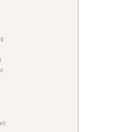
n
ng
t
nt
eit