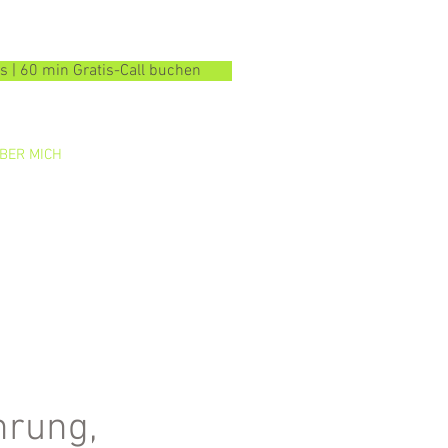
| 60 min Gratis-Call buchen
BER MICH
PREISE
KONTAKT
hrung,