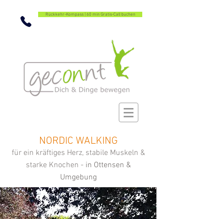
Rückkehr-Kompass | 60 min Gratis-Call buchen
NORDIC WALKING
für ein kräftiges Herz, stabile Muskeln &
starke Knochen -
in Ottensen &
Umgebung