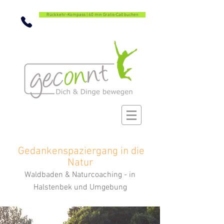
Rückkehr-Kompass | 60 min Gratis-Call buchen
Gedankenspaziergang in die
Natur
Waldbaden & Naturcoaching
-
in
Halstenbek
und Umgebung