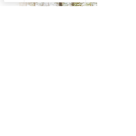
Sorry, the checkout page does not
support sharing
Copied to clipboard
NATUR ALS
IMPULSGEBER
MEHR
In der Natur fühlen wir uns
so wohl, weil sie kein Urteil
über uns hat.
- F. Nietzsche -