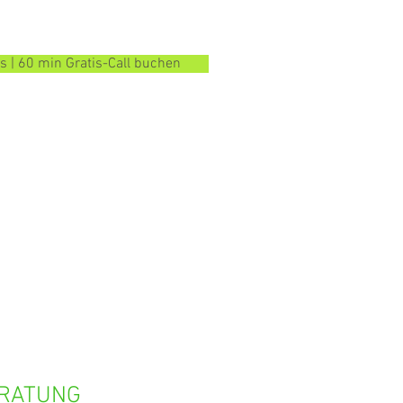
| 60 min Gratis-Call buchen
BER MICH
PREISE
KONTAKT
RATUNG