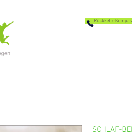
Rückkehr-Kompass 
START
PROGRAMME
NATUR & LOKAL
Ü
SCHLAF-BE